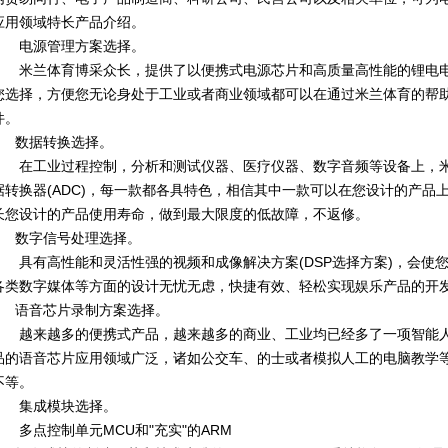
应用领域特长产品介绍。
电源管理方案选择。
米兰体育博采众长，提供了以便携式电源芯片和高质量高性能的锂电电源芯
您选择，方便您无论身处于工业或者商业领域都可以在通过米兰体育的帮
件。
数据转换选择。
在工业过程控制，分析和测试仪器、医疗仪器、数字音频等设备上，米
据转换器(ADC)，每一款都各具特色，相信其中一款可以在您设计的产品
长您设计的产品使用寿命，做到最大限度的低故障，不返修。
数字信号处理选择。
具有高性能和灵活性强的视频和成像解决方案(DSP选择方案)，会使
各类数字媒体等方面的设计无忧无虑，快捷有效、轻松实现娱乐产品的开
语音芯片录制方案选择。
越来越多的便携式产品，越来越多的商业、工业均已经多了一项智能人工语
品的语音芯片应用领域广泛，诸如公交车、的士或者模拟人工的电脑教学
不等。
集成模块选择。
多点控制单元MCU和"充实"的ARM