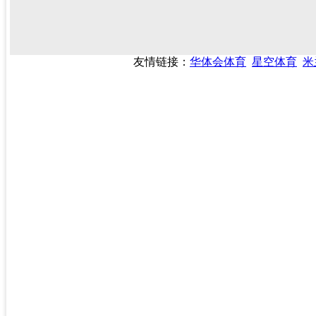
友情链接：
华体会体育
星空体育
米