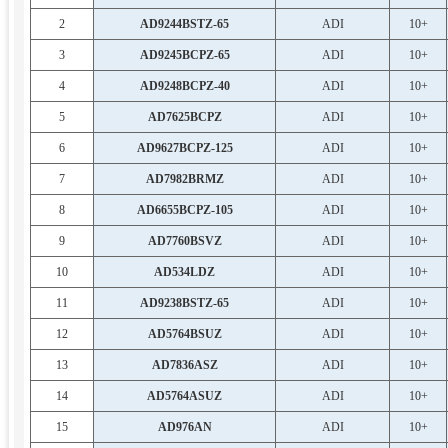
2
AD9244BSTZ-65
ADI
10+
3
AD9245BCPZ-65
ADI
10+
4
AD9248BCPZ-40
ADI
10+
5
AD7625BCPZ
ADI
10+
6
AD9627BCPZ-125
ADI
10+
7
AD7982BRMZ
ADI
10+
8
AD6655BCPZ-105
ADI
10+
9
AD7760BSVZ
ADI
10+
10
AD534LDZ
ADI
10+
11
AD9238BSTZ-65
ADI
10+
12
AD5764BSUZ
ADI
10+
13
AD7836ASZ
ADI
10+
14
AD5764ASUZ
ADI
10+
15
AD976AN
ADI
10+