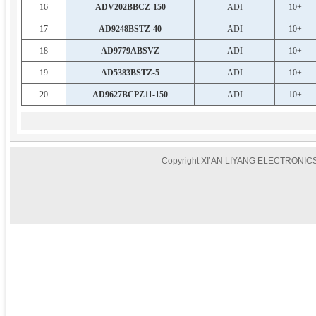
16
ADV202BBCZ-150
ADI
10+
17
AD9248BSTZ-40
ADI
10+
18
AD9779ABSVZ
ADI
10+
19
AD5383BSTZ-5
ADI
10+
20
AD9627BCPZ11-150
ADI
10+
Copyright XI’AN LIYANG ELECTRONICS 